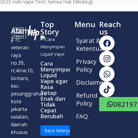
2025 Indo Vape Tech. Semua Hak Dilindungi.
Top
Menu
Reach
Alamat
Story
us
:
Syarat &
jl. rc.
veteran
Ketentuan
raya
Privacy
no.39,
Cara
Policy
Menyimpan
rt.4/rw.10,
Liquid
bintaro,
Vape agar
Disclaimer
kec.
Rasa
Tetap
pesanggrahan,
Refund
Enak dan
kota
Policy
082197
Tidak
jakarta
Cepat
FAQ
Berubah
selatan,
daerah
Baca Selanjutnya
khusus