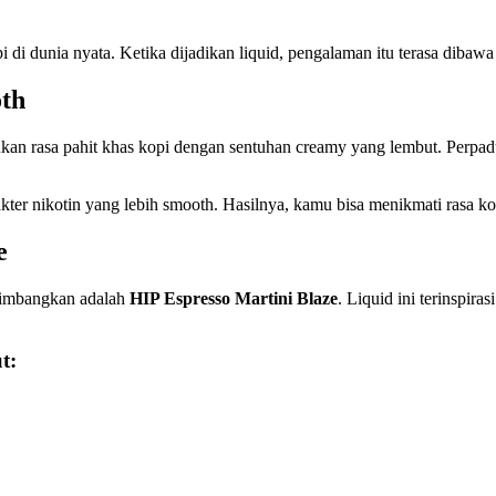
i dunia nyata. Ketika dijadikan liquid, pengalaman itu terasa dibawa k
oth
an rasa pahit khas kopi dengan sentuhan creamy yang lembut. Perpadua
rakter nikotin yang lebih smooth. Hasilnya, kamu bisa menikmati rasa 
e
ertimbangkan adalah
HIP Espresso Martini Blaze
. Liquid ini terinspir
t: