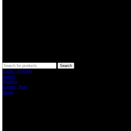
Search
Login / Register
Search
Wishlist
0
items
/
Rp
0
Menu