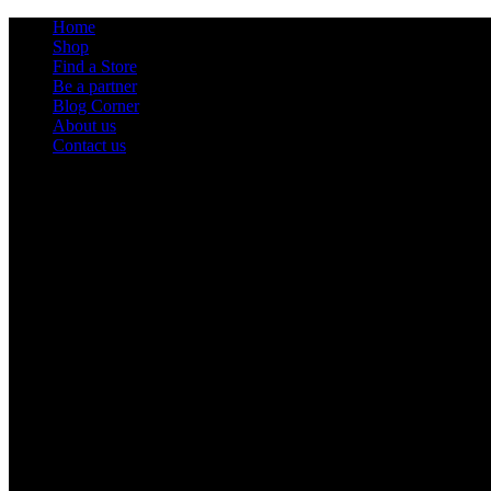
Home
Shop
Find a Store
Be a partner
Blog Corner
About us
Contact us