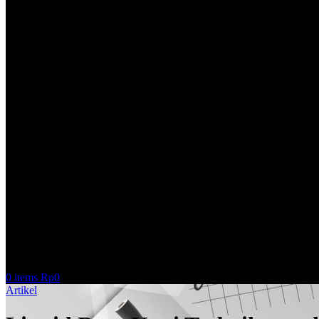
0
items
Rp
0
Artikel